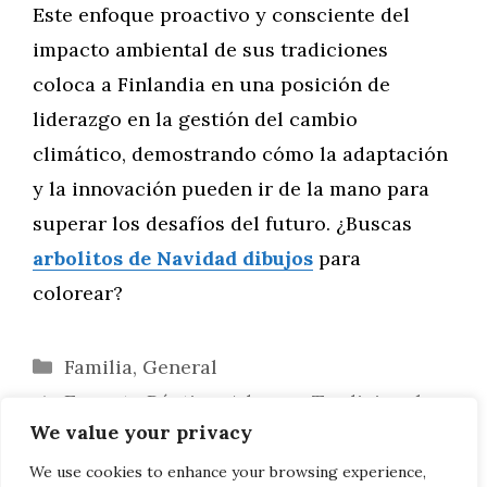
Este enfoque proactivo y consciente del
impacto ambiental de sus tradiciones
coloca a Finlandia en una posición de
liderazgo en la gestión del cambio
climático, demostrando cómo la adaptación
y la innovación pueden ir de la mano para
superar los desafíos del futuro. ¿Buscas
arbolitos de Navidad dibujos
para
colorear?
Categorías
Familia
,
General
Encanto Rústico: Adornos Tradicionales
We value your privacy
para Árboles de Navidad en Finlandia
Programas Innovadores de Reciclaje de
We use cookies to enhance your browsing experience,