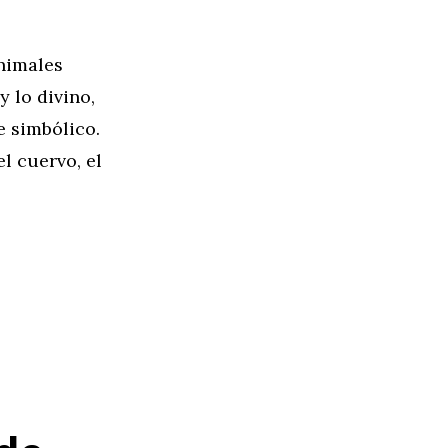
animales
 lo divino,
 simbólico.
l cuervo, el