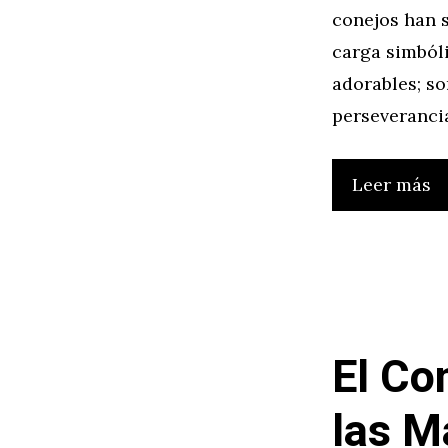
conejos han s
carga simból
adorables; s
perseverancia
Leer más
El Co
las M