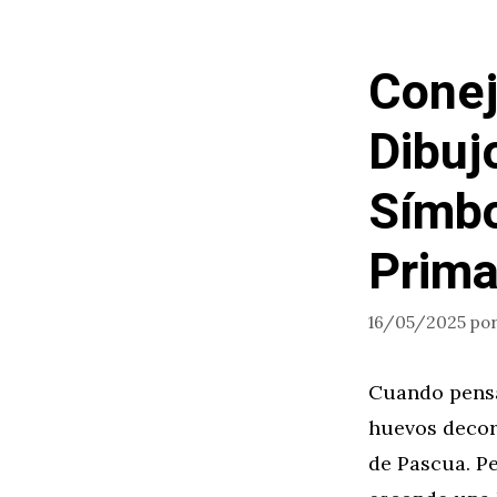
Conej
Dibuj
Símbo
Prima
16/05/2025
po
Cuando pensa
huevos decora
de Pascua. P