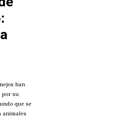
de
:
la
onejos han
o por su
fundo que se
es animales