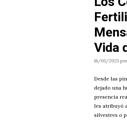
Los C
Fertil
Mensa
Vida 
16/05/2025
po
Desde las pi
dejado una hu
presencia rea
les atribuyó 
silvestres o 