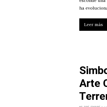
esconde una h
ha evoluciona
Leer más
Simbo
Arte 
Terre