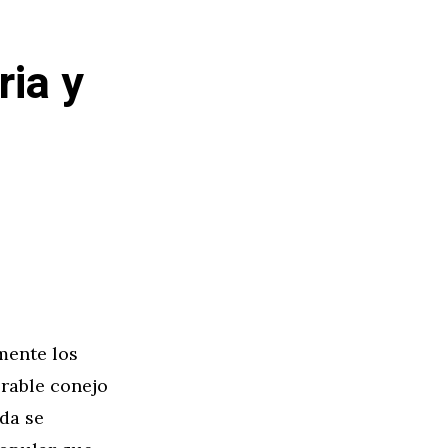
ria y
mente los
orable conejo
da se