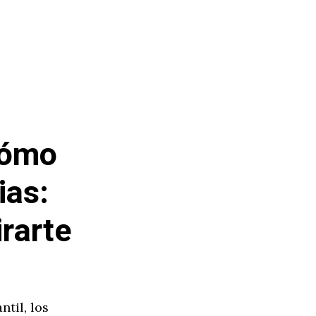
Cómo
ias:
irarte
ntil, los