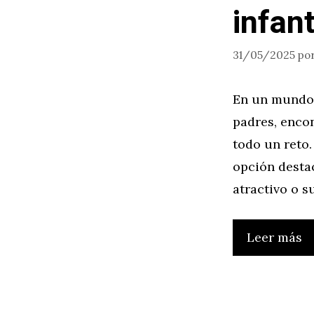
infant
31/05/2025
po
En un mundo 
padres, encon
todo un reto
opción destac
atractivo o s
Leer más