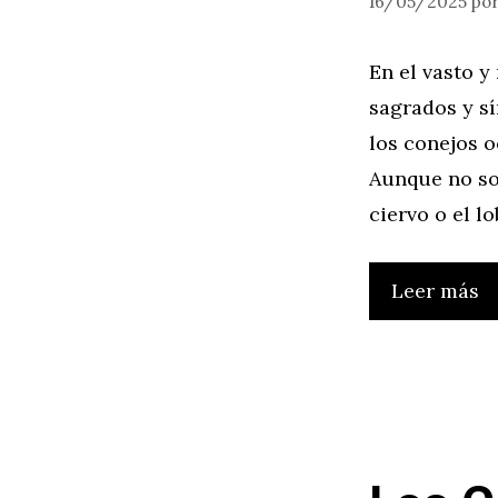
16/05/2025
po
En el vasto y
sagrados y sí
los conejos 
Aunque no so
ciervo o el 
Leer más