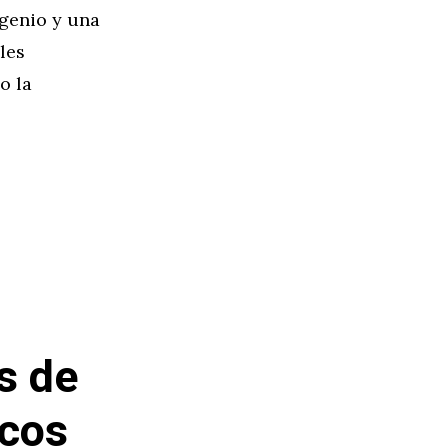
ngenio y una
les
o la
ís de
icos