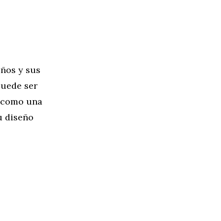
iños y sus
puede ser
o como una
u diseño